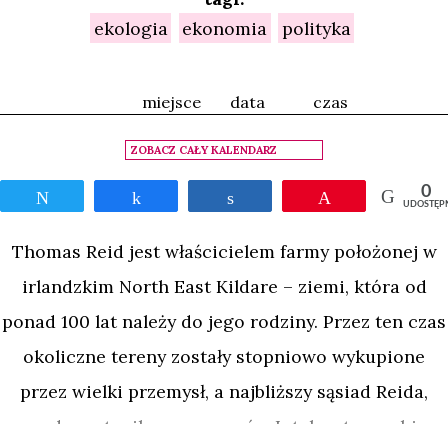
ekologia
ekonomia
polityka
miejsce
data
czas
ZOBACZ CAŁY KALENDARZ
0
Tweetnij
Udostępnij
Udostępnij
Przypnij
UDOSTĘP
Thomas Reid jest właścicielem farmy położonej w
irlandzkim North East Kildare – ziemi, która od
ponad 100 lat należy do jego rodziny. Przez ten czas
okoliczne tereny zostały stopniowo wykupione
przez wielki przemysł, a najbliższy sąsiad Reida,
producent mikroprocesorów Intel, ostrzy sobie