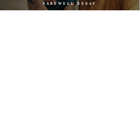
FAREWELL ESSAY
miejscu oraz roli w dzisiejszym świecie i
wartościach, wokół których budujemy swoje życie.
Działania Kozyry, rzeźbiarki, fotografki, autorki
performance’ów, filmów, instalacji wideo oraz akcji
SINGIELKI
artystycznych, przyczyniły się do powstania tzw.
sztuki krytycznej, a także miały istotny wpływ na
SINGLED OUT
kształt współczesnej kultury, będąc nieraz punktem
wyjścia do szerszej dyskusji. W 2013 roku
„Huffington Post” zaliczył Katarzynę Kozyrę do
grona dziesięciu najważniejszych artystek nowego
milenium.
CALL ME TONY