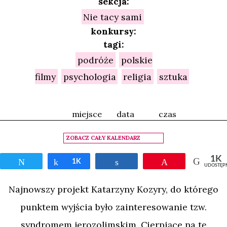
sekcja:
Nie tacy sami
konkursy:
tagi:
podróże
polskie
filmy
psychologia
religia
sztuka
miejsce
data
czas
ZOBACZ CAŁY KALENDARZ
1K
Tweetnij
Udostępnij
1K
Udostępnij
Przypnij
UDOSTĘP
Najnowszy projekt Katarzyny Kozyry, do którego
punktem wyjścia było zainteresowanie tzw.
syndromem jerozolimskim. Cierpiące na tę