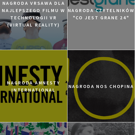
NAGRODA VRSAWA DLA
NAJLEPSZEGO FILMU W
NAGRODA CZYTELNIKÓW
TECHNOLOGII VR
"CO JEST GRANE 24"
(VIRTUAL REALITY)
NAGRODA AMNESTY
NAGRODA NOS CHOPINA
INTERNATIONAL