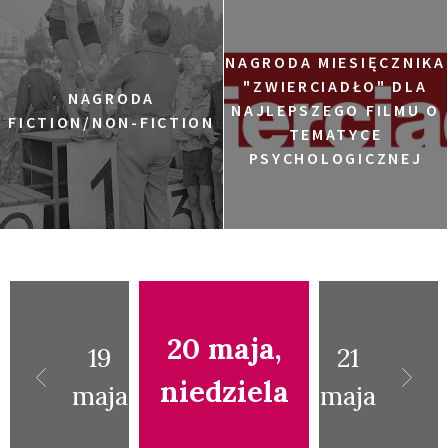
NAGRODA MIESIĘCZNIKA
"ZWIERCIADŁO" DLA
NAGRODA
NAJLEPSZEGO FILMU O
FICTION/NON-FICTION
TEMATYCE
PSYCHOLOGICZNEJ
20 maja,
19
21
niedziela
maja
maja