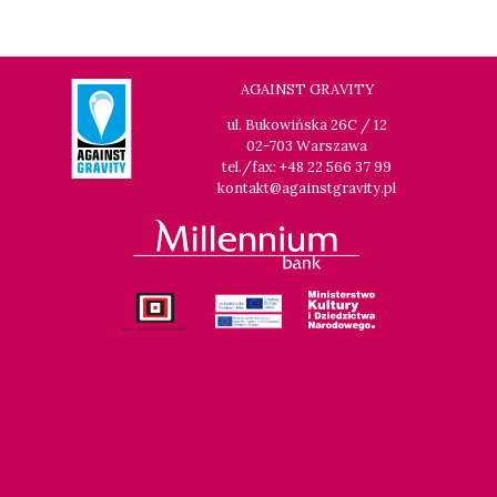
12:00
Pałac Kultury i Nauki, Sala Gagarina
KINO VR (VIRTUAL REALITY)
AGAINST GRAVITY
12:00
Bar Studio
ul. Bukowińska 26C / 12
MARATON WPISYWANIA DO WIKIPEDII HASEŁ O
02-703 Warszawa
OBROŃCZYNIACH PRAW
tel./fax: +48 22 566 37 99
kontakt@againstgravity.pl
12:15
Kinoteka, sala 2
KUP BILET
OBCY W SIECI
12:15
Luna, sala B
KUP BILET
CZASÓWKA. PRÓBA CHARAKTERU
12:30
Luna, sala A
KUP BILET
NIEWYGODNA PRAWDA 2
12:45
Kinoteka, sala 4
KUP BILET
JĄDRA TARZANA