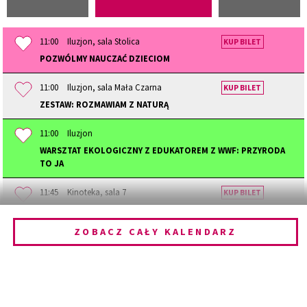
11:00
Iluzjon, sala Stolica
KUP BILET
POZWÓLMY NAUCZAĆ DZIECIOM
11:00
Iluzjon, sala Mała Czarna
KUP BILET
ZESTAW: ROZMAWIAM Z NATURĄ
11:00
Iluzjon
WARSZTAT EKOLOGICZNY Z EDUKATOREM Z WWF: PRZYRODA
TO JA
11:45
Kinoteka, sala 7
KUP BILET
STAJĄC SIĘ ZWIERZĘCIEM
ZOBACZ CAŁY KALENDARZ
12:00
Kinoteka, sala 1
KUP BILET
DZIECIŃSTWO
12:00
Kinoteka, sala 3
KUP BILET
PRADAWNY LAS
SPOTKANIE PO FILMIE