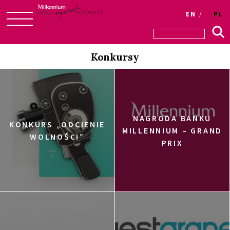
EN
PL
Skip
to
Konkursy
content
NAGRODA BANKU
KONKURS „ODCIENIE
MILLENNIUM – GRAND
WOLNOŚCI”
PRIX