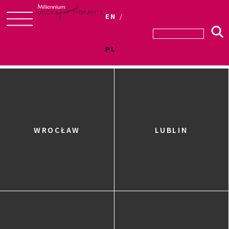
EN
Skip
to
PL
Konkursy
content
WROCŁAW
LUBLIN