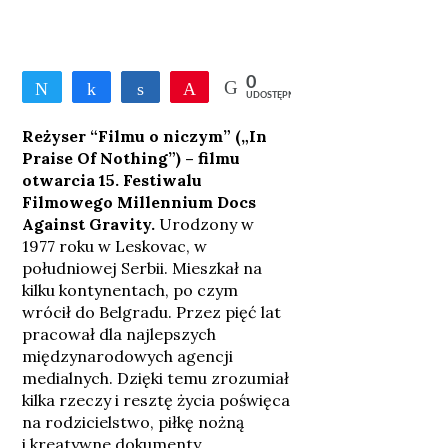
0
Tweetnij
Udostępnij
Udostępnij
Przypnij
UDOSTĘPNIEŃ
Reżyser “Filmu o niczym” („In
Praise Of Nothing”) – filmu
otwarcia 15. Festiwalu
Filmowego Millennium Docs
Against Gravity.
Urodzony w
1977 roku w Leskovac, w
południowej Serbii. Mieszkał na
kilku kontynentach, po czym
wrócił do Belgradu. Przez pięć lat
pracował dla najlepszych
międzynarodowych agencji
medialnych. Dzięki temu zrozumiał
kilka rzeczy i resztę życia poświęca
na rodzicielstwo, piłkę nożną
i kreatywne dokumenty.