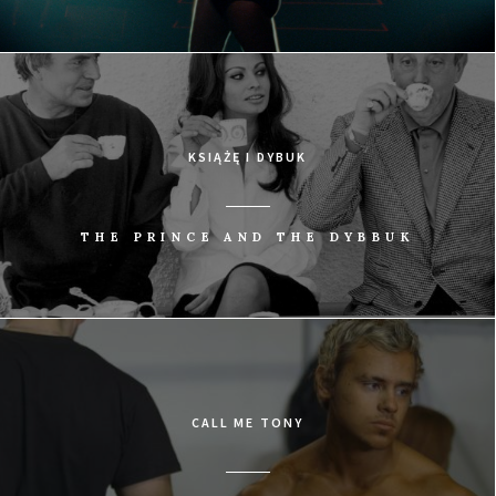
KSIĄŻĘ I DYBUK
THE PRINCE AND THE DYBBUK
CALL ME TONY