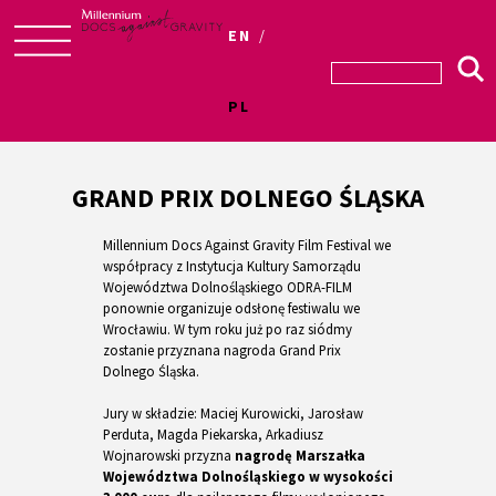
EN
Skip
to
PL
content
GRAND PRIX DOLNEGO ŚLĄSKA
Millennium Docs Against Gravity Film Festival we
współpracy z Instytucja Kultury Samorządu
Województwa Dolnośląskiego ODRA-FILM
ponownie organizuje odsłonę festiwalu we
Wrocławiu. W tym roku już po raz siódmy
zostanie przyznana nagroda Grand Prix
Dolnego Śląska.
Jury w składzie:
Maciej Kurowicki, Jarosław
Perduta, Magda Piekarska, Arkadiusz
Wojnarowski
przyzna
nagrodę Marszałka
Województwa Dolnośląskiego w wysokości