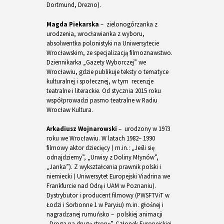
Dortmund, Drezno).
Magda Piekarska
– zielonogórzanka z
urodzenia, wrocławianka z wyboru,
absolwentka polonistyki na Uniwersytecie
Wrocławskim, ze specjalizacją filmoznawstwo.
Dziennikarka „Gazety Wyborczej” we
Wrocławiu, gdzie publikuje teksty o tematyce
kulturalnej i społecznej, w tym recenzje
teatralne i literackie. Od stycznia 2015 roku
współprowadzi pasmo teatralne w Radiu
Wrocław Kultura.
Arkadiusz Wojnarowski
– urodzony w 1973
roku we Wrocławiu. W latach 1982– 1990
filmowy aktor dziecięcy ( m.in.: „Jeśli się
odnajdziemy”, „Urwisy z Doliny Młynów”,
„Janka”). Z wykształcenia prawnik polski i
niemiecki ( Uniwersytet Europejski Viadrina we
Frankfurcie nad Odrą i UAM w Poznaniu).
Dystrybutor i producent filmowy (PWSFTViT w
Łodzi i Sorbonne 1 w Paryżu) m.in. głośnej i
nagradzanej rumuńsko – polskiej animacji
„Droga na drugą stronę”. Członek Europejskiej