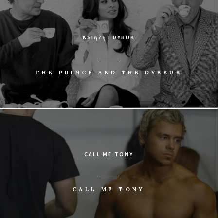
KSIĄŻĘ I DYBUK
THE PRINCE AND THE DYBBUK
CALL ME TONY
CALL ME TONY