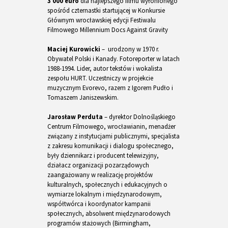
3 000 euro
dla najlepszego filmu wyłonionego
spośród czternastki startującej w Konkursie
Głównym wrocławskiej edycji Festiwalu
Filmowego Millennium Docs Against Gravity
Maciej Kurowicki
– urodzony w 1970 r.
Obywatel Polski i Kanady. Fotoreporter w latach
1988-1994. Lider, autor tekstów i wokalista
zespołu HURT. Uczestniczy w projekcie
muzycznym Evorevo, razem z Igorem Pudło i
Tomaszem Janiszewskim.
Jarosław Perduta
– dyrektor Dolnośląskiego
Centrum Filmowego, wrocławianin, menadżer
związany z instytucjami publicznymi, specjalista
z zakresu komunikacji i dialogu społecznego,
były dziennikarz i producent telewizyjny,
działacz organizacji pozarządowych
zaangażowany w realizację projektów
kulturalnych, społecznych i edukacyjnych o
wymiarze lokalnym i międzynarodowym,
współtwórca i koordynator kampanii
społecznych, absolwent międzynarodowych
programów stażowych (Birmingham,