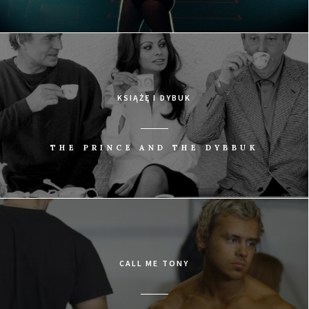
KSIĄŻĘ I DYBUK
THE PRINCE AND THE DYBBUK
CALL ME TONY