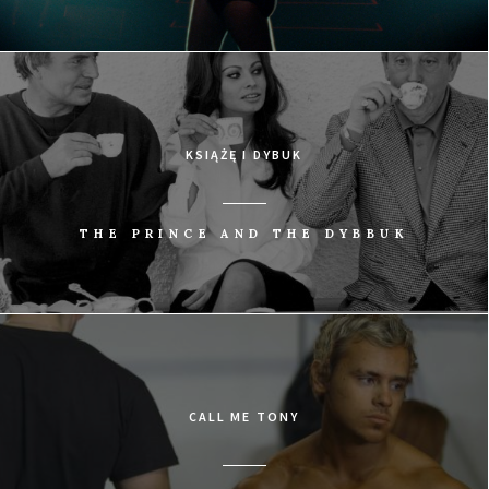
KSIĄŻĘ I DYBUK
THE PRINCE AND THE DYBBUK
CALL ME TONY