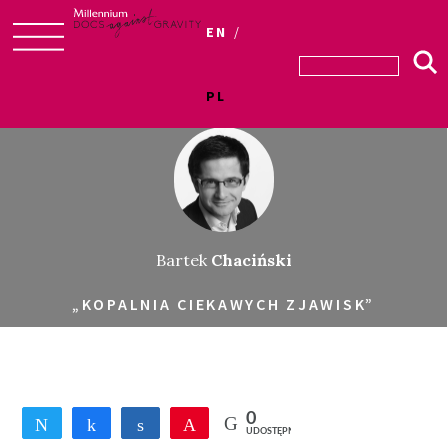
EN
Skip
to
PL
content
Bartek
Chaciński
„KOPALNIA CIEKAWYCH ZJAWISK”
0
Tweetnij
Udostępnij
Udostępnij
Przypnij
UDOSTĘPNIEŃ