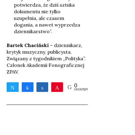
potwierdza, że dziś sztuka
dokumentu nie tylko
uzupełnia, ale czasem
dogania, a nawet wyprzedza
dziennikarstwo”.
Bartek Chaciński
– dziennikarz,
krytyk muzyczny, publicysta.
Związany z tygodnikiem „Polityka”.
Członek Akademii Fonograficznej
ZPAV.
0
Tweetnij
Udostępnij
Udostępnij
Przypnij
UDOSTĘPNIEŃ