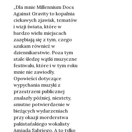
„Dla mnie Millennium Docs
Against Gravity to kopalnia
ciekawych zjawisk, tematów
i wizji świata, które w
bardzo wielu miejscach
zazębiają się z tym, czego
szukam również w
dziennikarstwie. Poza tym
stale śledzę wątki muzyczne
festiwalu, które i w tym roku
mnie nie zawiodły.
Opowieści dotyczące
wypychania muzyki z
przestrzeni publicznej
znalazły później, niestety,
smutne potwierdzenie w
bieżących wydarzeniach
przy okazji morderstwa
pakistańskiego wokalisty
Amjada Sabriego. A to tylko