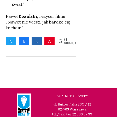
świat”.
Paweł
Łoziński
, reżyser filmu
„Nawet nie wiesz, jak bardzo cię
kocham”
0
Tweetnij
Udostępnij
Udostępnij
Przypnij
UDOSTĘPNIEŃ
AGAINST GRAVITY
ul. Bukowińska 26C / 12
02-703 Warszawa
tel./fax: +48 22 566 37 99