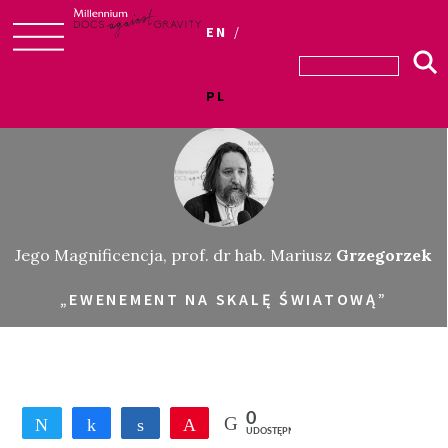
EN
Skip
to
PL
content
Jego Magnificencja, prof. dr hab. Mariusz
Grzegorzek
„EWENEMENT NA SKALĘ ŚWIATOWĄ”
0
Tweetnij
Udostępnij
Udostępnij
Przypnij
UDOSTĘPNIEŃ