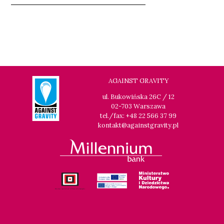
AGAINST GRAVITY
ul. Bukowińska 26C / 12
02-703 Warszawa
tel./fax: +48 22 566 37 99
kontakt@againstgravity.pl