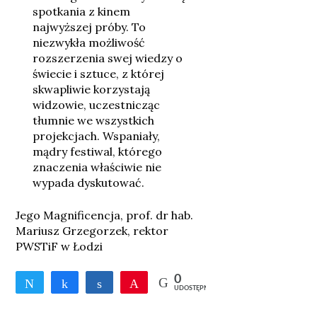
spotkania z kinem
najwyższej próby. To
niezwykła możliwość
rozszerzenia swej wiedzy o
świecie i sztuce, z której
skwapliwie korzystają
widzowie, uczestnicząc
tłumnie we wszystkich
projekcjach. Wspaniały,
mądry festiwal, którego
znaczenia właściwie nie
wypada dyskutować.
Jego Magnificencja, prof. dr hab.
Mariusz Grzegorzek, rektor
PWSTiF w Łodzi
0
Tweetnij
Udostępnij
Udostępnij
Przypnij
UDOSTĘPNIEŃ