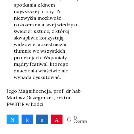
spotkania z kinem
najwyższej próby. To
niezwykła możliwość
rozszerzenia swej wiedzy o
świecie i sztuce, z której
skwapliwie korzystają
widzowie, uczestnicząc
tłumnie we wszystkich
projekcjach. Wspaniały,
mądry festiwal, którego
znaczenia właściwie nie
wypada dyskutować.
Jego Magnificencja, prof. dr hab.
Mariusz Grzegorzek, rektor
PWSTiF w Łodzi
0
Tweetnij
Udostępnij
Udostępnij
Przypnij
UDOSTĘPNIEŃ