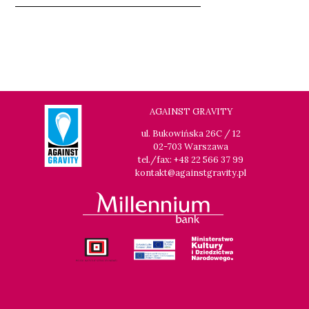
AGAINST GRAVITY
ul. Bukowińska 26C / 12
02-703 Warszawa
tel./fax: +48 22 566 37 99
kontakt@againstgravity.pl