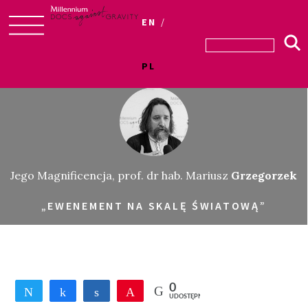
EN
Skip
to
PL
content
Jego Magnificencja, prof. dr hab. Mariusz
Grzegorzek
„EWENEMENT NA SKALĘ ŚWIATOWĄ”
0
Tweetnij
Udostępnij
Udostępnij
Przypnij
UDOSTĘPNIEŃ