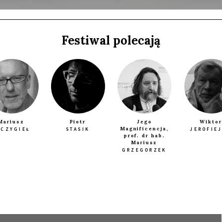
Festiwal polecają
a
Mariusz
Piotr
Jego
Wiktor
Magnificencja,
ZCZYGIEŁ
STASIK
JEROFIE
prof. dr hab.
Mariusz
GRZEGORZEK
E
SPOTKANIE PO FILMIE