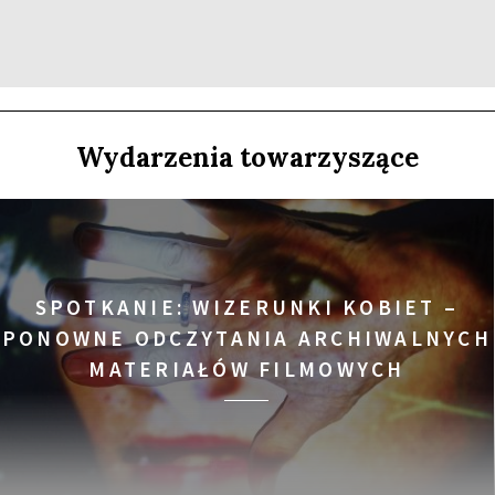
SPOTKANIE PO FILMIE
Wydarzenia towarzyszące
U
SPOTKANIE PO FILMIE
SPOTKANIE: WIZERUNKI KOBIET –
PONOWNE ODCZYTANIA ARCHIWALNYCH
 RELACJE NIE MAJĄ WIEKU
MATERIAŁÓW FILMOWYCH