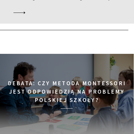
KUP BILET
KUP BILET
KUP BILET
DEBATA: CZY METODA MONTESSORI
JEST ODPOWIEDZIĄ NA PROBLEMY
POLSKIEJ SZKOŁY?
KUP BILET