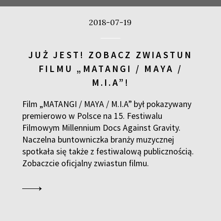
ARAKTERU
2018-07-19
2
JUŻ JEST! ZOBACZ ZWIASTUN
FILMU „MATANGI / MAYA /
M.I.A”!
Film „MATANGI / MAYA / M.I.A” był pokazywany
premierowo w Polsce na 15. Festiwalu
Filmowym Millennium Docs Against Gravity.
SPOTKANIE PO FILMIE
Naczelna buntowniczka branży muzycznej
spotkała się także z festiwalową publicznością.
a
Zobaczcie oficjalny zwiastun filmu.
ASA REIDA