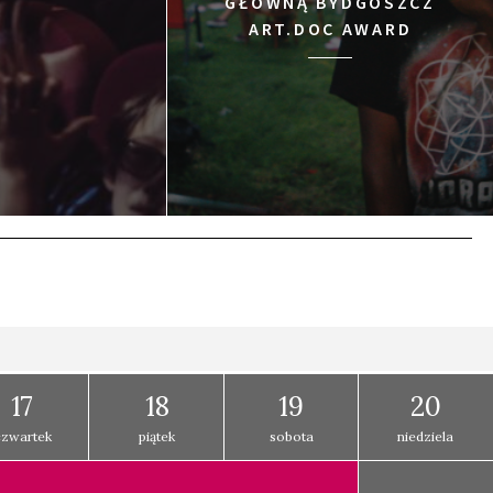
GŁÓWNĄ BYDGOSZCZ
ART.DOC AWARD
17
18
19
20
czwartek
piątek
sobota
niedziela