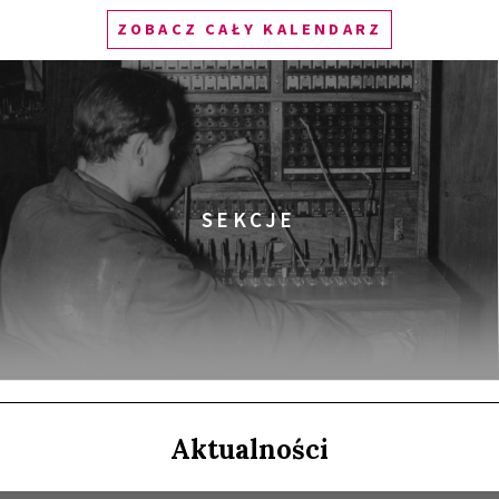
ZOBACZ CAŁY KALENDARZ
SPOTKANIE PO FILMIE
ala Gagarina
LITY)
SEKCJE
IA DO WIKIPEDII HASEŁ O OBROŃCZYNIACH
Aktualności