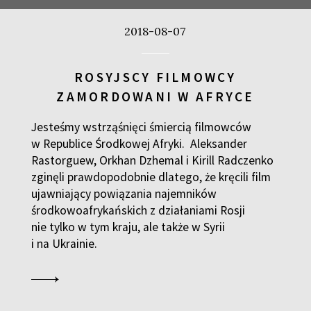
CZASÓWKA. PRÓBA CH
FILMY
2018-08-07
12:30
Luna, sala A
NIEWYGODNA PRAWDA 
FILMY
ROSYJSCY FILMOWCY
ZAMORDOWANI W AFRYCE
12:45
Kinoteka, sala 4
JĄDRA TARZANA
FILMY
Jesteśmy wstrząśnięci śmiercią filmowców
w Republice Środkowej Afryki. Aleksander
13:30
Kinoteka, sala 7
Rastorguew, Orkhan Dzhemal i Kirill Radczenko
zginęli prawdopodobnie dlatego, że kręcili film
GRACE JONES
FILMY
ujawniający powiązania najemników
środkowoafrykańskich z działaniami Rosji
13:30
Iluzjon, sala Mała Czarn
nie tylko w tym kraju, ale także w Syrii
SAMOTNA WALKA THOM
FILMY
i na Ukrainie.
14:00
Kinoteka, sala 1
DŁUGI SEMESTR
FILMY