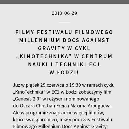
2018-06-29
KUP BILET
FILMY FESTIWALU FILMOWEGO
MILLENNIUM DOCS AGAINST
KUP BILET
GRAVITY W CYKL
„KINOTECHNIKA” W CENTRUM
NAUKI I TECHNIKI EC1
KUP BILET
W ŁODZI!
Już w piątek 29 czerwca o 19:30 w ramach cyklu
KUP BILET
„KinoTechnika” w EC1 w Łodzi zobaczymy film
„Genesis 2.0” w reżyserii nominowanego
do Oscara Christian Freia i Maxima Arbugaeva.
Ale w programie znajdziecie więcej filmów,
KUP BILET
które swoją premierę miały podczas Festiwalu
Filmowego Millennium Docs Against Gravity!