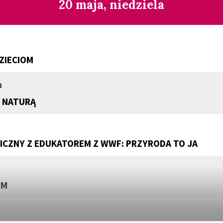
20 maja, niedziela
ZIECIOM
a
 NATURĄ
CZNY Z EDUKATOREM Z WWF: PRZYRODA TO JA
EM