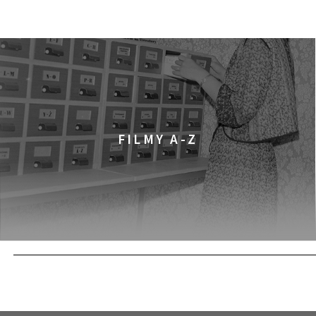
DZIECIŃSTWO
FILMY
12:00
Kinoteka, sala 3
PRADAWNY LAS
FILMY
12:00
Pałac Kultury i Nauki, S
KINO VR (VIRTUAL REA
KINO VR
FILMY A-Z
12:00
Bar Studio
MARATON WPISYWAN
WARSZTATY
PRAW
12:15
Kinoteka, sala 2
OBCY W SIECI
FILMY
12:15
Luna, sala B