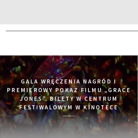
14:00
Kinoteka, sala 3
ROSYJSKA ROBOTA
FILMY
14:00
Luna, sala B
CZYŚCICIELE INTERNET
FILMY
14:00
Iluzjon, sala Stolica
TWARZE, PLAŻE
FILMY
GALA WRĘCZENIA NAGRÓD I
14:00
Iluzjon
PREMIEROWY POKAZ FILMU „GRACE
DEBATA: ARTYSTYCZNE
DEBATY
JONES”. BILETY W CENTRUM
FESTIWALOWYM W KINOTECE
14:15
Kinoteka, sala 2
OKUPACJA 1968
FILMY