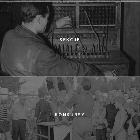
12:15
Kinoteka, sala 2
KUP BILET
OBCY W SIECI
12:15
Luna, sala B
KUP BILET
CZASÓWKA. PRÓBA CHARAKTERU
SEKCJE
12:30
Luna, sala A
KUP BILET
NIEWYGODNA PRAWDA 2
12:45
Kinoteka, sala 4
KUP BILET
JĄDRA TARZANA
13:30
Kinoteka, sala 7
KUP BILET
GRACE JONES
SPOTKANIE PO FILMIE
13:30
Iluzjon, sala Mała Czarna
KUP BILET
KONKURSY
SAMOTNA WALKA THOMASA REIDA
14:00
Kinoteka, sala 1
KUP BILET