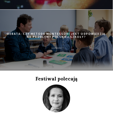
21:15
Luna, sala A
KUP BILET
MATANGI / MAYA / M.I.A
21:15
Iluzjon, sala Stolica
KUP BILET
78/52
DEBATA: CZY METODA MONTESSORI JEST ODPOWIEDZIĄ
NA PROBLEMY POLSKIEJ SZKOŁY?
21:15
Kinoteka, sala 7
KUP BILET
W TENISIE LOVE ZNACZY ZERO
21:30
Iluzjon, sala Mała Czarna
KUP BILET
ZABAWY MĘŻCZYZN
21:45
Kinoteka, sala 3
KUP BILET
Festiwal polecają
KOŁYMA - DROGA KOŚĆMI USŁANA