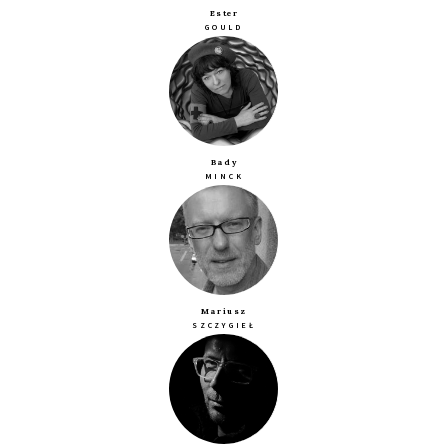
Ester
GOULD
Bady
MINCK
Mariusz
SZCZYGIEŁ