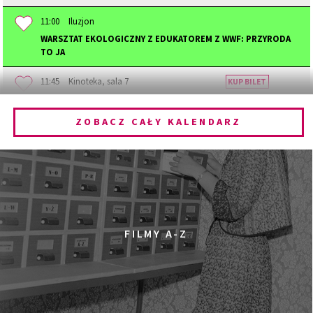
11:00
Iluzjon
WARSZTAT EKOLOGICZNY Z EDUKATOREM Z WWF: PRZYRODA
TO JA
11:45
Kinoteka, sala 7
KUP BILET
STAJĄC SIĘ ZWIERZĘCIEM
ZOBACZ CAŁY KALENDARZ
12:00
Kinoteka, sala 1
KUP BILET
DZIECIŃSTWO
12:00
Kinoteka, sala 3
KUP BILET
PRADAWNY LAS
SPOTKANIE PO FILMIE
12:00
Pałac Kultury i Nauki, Sala Gagarina
FILMY A-Z
KINO VR (VIRTUAL REALITY)
12:00
Bar Studio
MARATON WPISYWANIA DO WIKIPEDII HASEŁ O
OBROŃCZYNIACH PRAW