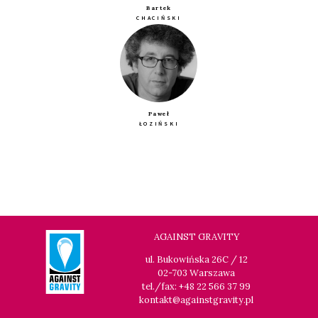
Bartek
CHACIŃSKI
Paweł
ŁOZIŃSKI
AGAINST GRAVITY
ul. Bukowińska 26C / 12
02-703 Warszawa
tel./fax: +48 22 566 37 99
kontakt@againstgravity.pl