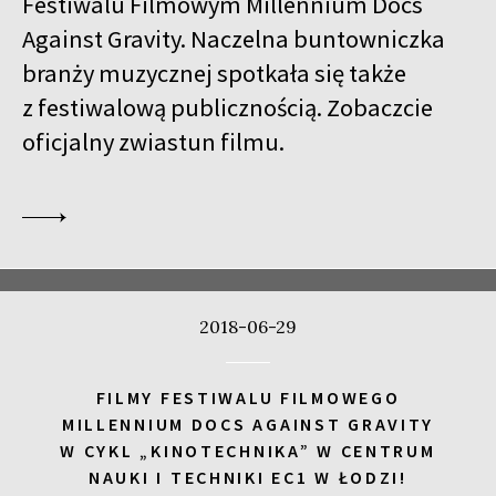
Festiwalu Filmowym Millennium Docs
17:00
Kinoteka, sala 4
KUP BILET
Against Gravity. Naczelna buntowniczka
CALL ME TONY
branży muzycznej spotkała się także
17:00
Luna, sala A
KUP BILET
z festiwalową publicznością. Zobaczcie
WALC WALDHEIMA
oficjalny zwiastun filmu.
17:00
Iluzjon, sala Stolica
KUP BILET
LUBOW – MIŁOŚĆ PO ROSYJSKU
SPOTKANIE PO FILMIE
17:00
Iluzjon
SPOTKANIE Z PISARZAMI JACKIEM HUGO-BADEREM I PAULINĄ
WILK
2018-06-29
17:15
Iluzjon, sala Mała Czarna
KUP BILET
DZIECKO CISZY
FILMY FESTIWALU FILMOWEGO
17:45
Kinoteka, sala 3
KUP BILET
MILLENNIUM DOCS AGAINST GRAVITY
ALICIA
W CYKL „KINOTECHNIKA” W CENTRUM
NAUKI I TECHNIKI EC1 W ŁODZI!
18:00
Kinoteka, sala 1
KUP BILET