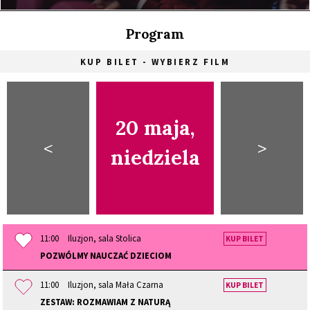
Program
KUP BILET - WYBIERZ FILM
20 maja,
<
>
niedziela
11:00
Iluzjon, sala Stolica
KUP BILET
POZWÓLMY NAUCZAĆ DZIECIOM
11:00
Iluzjon, sala Mała Czarna
KUP BILET
ZESTAW: ROZMAWIAM Z NATURĄ