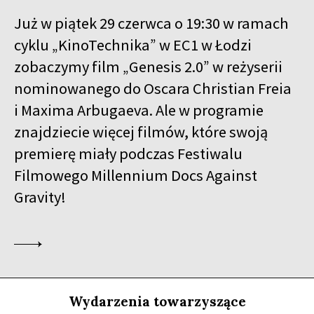
WIELEBNY W.
SPOTKANIE PO FILMIE
Już w piątek 29 czerwca o 19:30 w ramach
cyklu „KinoTechnika” w EC1 w Łodzi
18:00
Kinoteka
SPOTKANIE Z BARBETEM SCHROEDEREM
zobaczymy film „Genesis 2.0” w reżyserii
nominowanego do Oscara Christian Freia
18:15
Luna, sala B
KUP BILET
ZNIKAJĄCA WYSPA
i Maxima Arbugaeva. Ale w programie
znajdziecie więcej filmów, które swoją
18:45
Kinoteka, sala 4
KUP BILET
premierę miały podczas Festiwalu
BUDDA, NASTOLATKI I PIŁKA NOŻNA
Filmowego Millennium Docs Against
18:45
Iluzjon, sala Mała Czarna
KUP BILET
Gravity!
ŚNIĄC O MURAKAMIM
19:00
Luna, sala A
KUP BILET
POKOLENIE PIENIĄDZA
19:00
Kinoteka, sala 7
KUP BILET
OSTATNIE DNI LATA
Wydarzenia towarzyszące