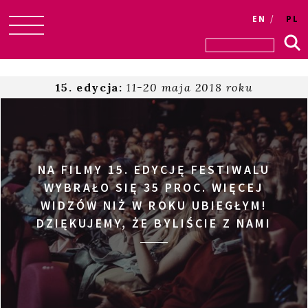
EN
PL
Skip
to
content
15. edycja:
11-20 maja 2018 roku
NA FILMY 15. EDYCJĘ FESTIWALU
WYBRAŁO SIĘ 35 PROC. WIĘCEJ
WIDZÓW NIŻ W ROKU UBIEGŁYM!
DZIĘKUJEMY, ŻE BYLIŚCIE Z NAMI