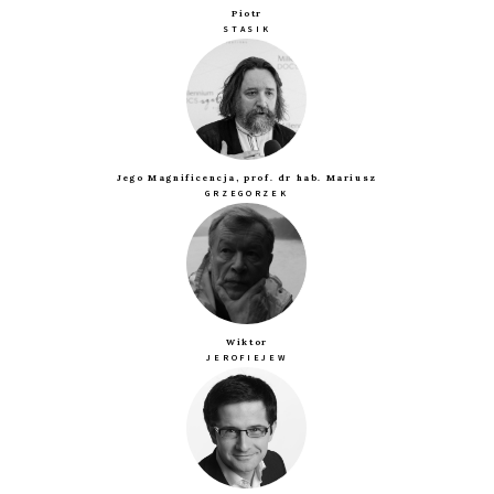
Piotr
STASIK
Jego Magnificencja, prof. dr hab. Mariusz
GRZEGORZEK
Wiktor
JEROFIEJEW