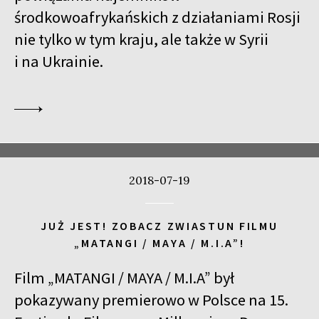
środkowoafrykańskich z działaniami Rosji
GURRUMUL
nie tylko w tym kraju, ale także w Syrii
15:15
Iluzjon, sala Mała Czarna
KUP BILET
i na Ukrainie.
DUCHY PRZESZŁOŚCI
15:45
Kinoteka, sala 3
KUP BILET
DLA AHKEEMA
16:00
Luna, sala B
KUP BILET
JUTRO ALBO POJUTRZE
SPOTKANIE PO FILMIE
2018-07-19
16:15
Kinoteka, sala 1
KUP BILET
SZUKAJĄC JEZUSA
JUŻ JEST! ZOBACZ ZWIASTUN FILMU
16:15
Kinoteka, sala 7
KUP BILET
„MATANGI / MAYA / M.I.A”!
WĘDRÓWKI LUDÓW
Film „MATANGI / MAYA / M.I.A” był
16:45
Kinoteka, sala 2
KUP BILET
pokazywany premierowo w Polsce na 15.
CZAS HITLERA. CZĘŚĆ 3.
SPOTKANIE PO FILMIE