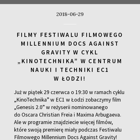
2018-06-29
KUP BILET
FILMY FESTIWALU FILMOWEGO
MILLENNIUM DOCS AGAINST
KUP BILET
GRAVITY W CYKL
„KINOTECHNIKA” W CENTRUM
NAUKI I TECHNIKI EC1
KUP BILET
W ŁODZI!
Już w piątek 29 czerwca o 19:30 w ramach cyklu
KUP BILET
„KinoTechnika” w EC1 w Łodzi zobaczymy film
„Genesis 2.0” w reżyserii nominowanego
do Oscara Christian Freia i Maxima Arbugaeva.
Ale w programie znajdziecie więcej filmów,
KUP BILET
które swoją premierę miały podczas Festiwalu
Filmowego Millennium Docs Against Gravity!