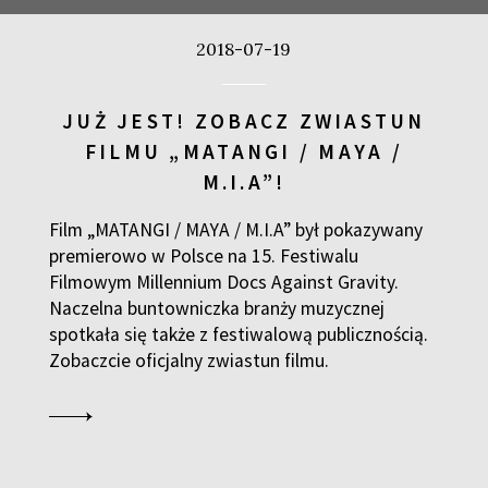
ARAKTERU
2018-07-19
2
JUŻ JEST! ZOBACZ ZWIASTUN
FILMU „MATANGI / MAYA /
M.I.A”!
Film „MATANGI / MAYA / M.I.A” był pokazywany
premierowo w Polsce na 15. Festiwalu
Filmowym Millennium Docs Against Gravity.
SPOTKANIE PO FILMIE
Naczelna buntowniczka branży muzycznej
spotkała się także z festiwalową publicznością.
a
Zobaczcie oficjalny zwiastun filmu.
ASA REIDA