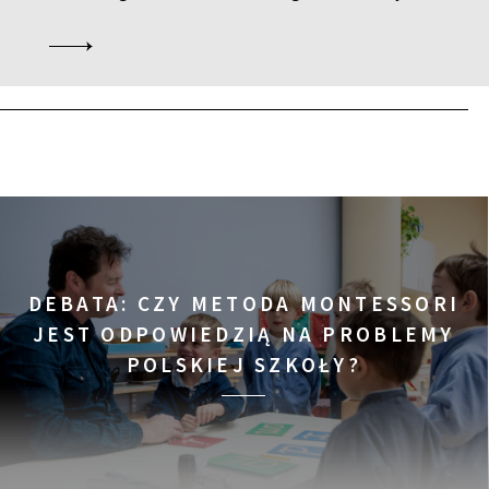
KUP BILET
KUP BILET
KUP BILET
DEBATA: CZY METODA MONTESSORI
JEST ODPOWIEDZIĄ NA PROBLEMY
POLSKIEJ SZKOŁY?
KUP BILET