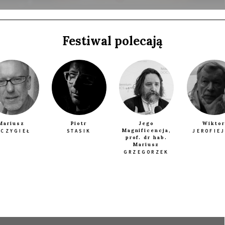
Festiwal polecają
a
Mariusz
Piotr
Jego
Wiktor
Magnificencja,
ZCZYGIEŁ
STASIK
JEROFIE
prof. dr hab.
Mariusz
GRZEGORZEK
E
SPOTKANIE PO FILMIE