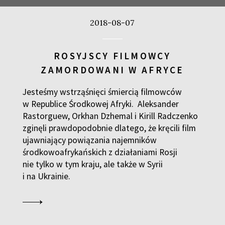
CZASÓWKA. PRÓBA CH
FILMY
2018-08-07
12:30
Luna, sala A
NIEWYGODNA PRAWDA 
FILMY
ROSYJSCY FILMOWCY
ZAMORDOWANI W AFRYCE
12:45
Kinoteka, sala 4
JĄDRA TARZANA
FILMY
Jesteśmy wstrząśnięci śmiercią filmowców
w Republice Środkowej Afryki. Aleksander
13:30
Kinoteka, sala 7
Rastorguew, Orkhan Dzhemal i Kirill Radczenko
zginęli prawdopodobnie dlatego, że kręcili film
GRACE JONES
FILMY
ujawniający powiązania najemników
środkowoafrykańskich z działaniami Rosji
13:30
Iluzjon, sala Mała Czarn
nie tylko w tym kraju, ale także w Syrii
SAMOTNA WALKA THOM
FILMY
i na Ukrainie.
14:00
Kinoteka, sala 1
DŁUGI SEMESTR
FILMY