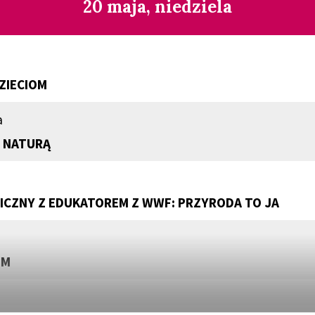
20 maja, niedziela
ZIECIOM
a
 NATURĄ
CZNY Z EDUKATOREM Z WWF: PRZYRODA TO JA
EM