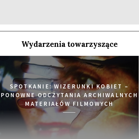
SPOTKANIE PO FILMIE
Wydarzenia towarzyszące
U
SPOTKANIE PO FILMIE
SPOTKANIE: WIZERUNKI KOBIET –
PONOWNE ODCZYTANIA ARCHIWALNYCH
 RELACJE NIE MAJĄ WIEKU
MATERIAŁÓW FILMOWYCH