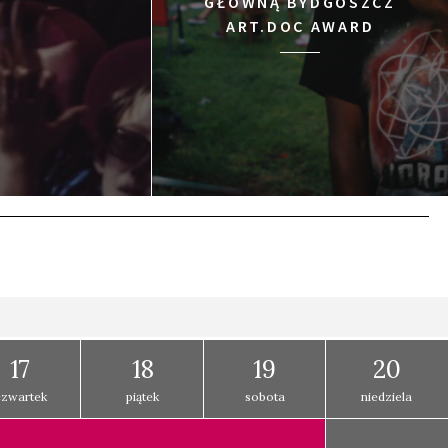
GŁÓWNĄ BYDGOSZCZ
ART.DOC AWARD
17
18
19
20
czwartek
piątek
sobota
niedziela