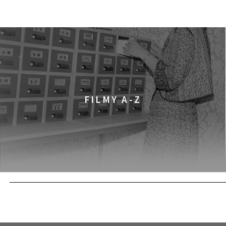
DZIECIŃSTWO
FILMY
12:00
Kinoteka, sala 3
PRADAWNY LAS
FILMY
12:00
Pałac Kultury i Nauki, S
KINO VR (VIRTUAL REA
KINO VR
FILMY A-Z
12:00
Bar Studio
MARATON WPISYWAN
WARSZTATY
PRAW
12:15
Kinoteka, sala 2
OBCY W SIECI
FILMY
12:15
Luna, sala B