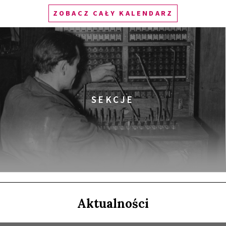
ZOBACZ CAŁY KALENDARZ
SPOTKANIE PO FILMIE
ala Gagarina
LITY)
SEKCJE
IA DO WIKIPEDII HASEŁ O OBROŃCZYNIACH
Aktualności