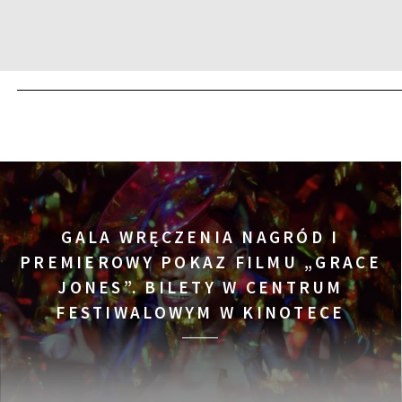
14:00
Kinoteka, sala 3
ROSYJSKA ROBOTA
FILMY
14:00
Luna, sala B
CZYŚCICIELE INTERNET
FILMY
14:00
Iluzjon, sala Stolica
TWARZE, PLAŻE
FILMY
GALA WRĘCZENIA NAGRÓD I
14:00
Iluzjon
PREMIEROWY POKAZ FILMU „GRACE
DEBATA: ARTYSTYCZNE
DEBATY
JONES”. BILETY W CENTRUM
FESTIWALOWYM W KINOTECE
14:15
Kinoteka, sala 2
OKUPACJA 1968
FILMY