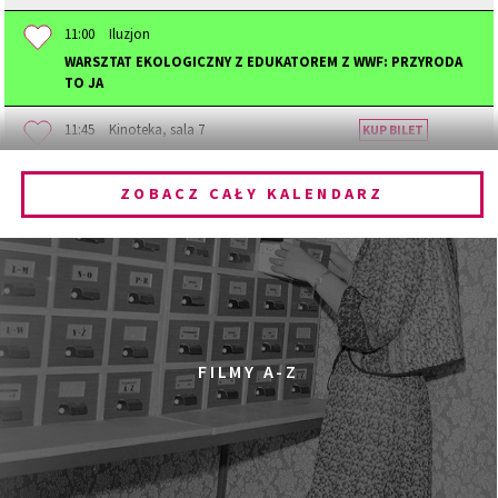
11:00
Iluzjon
WARSZTAT EKOLOGICZNY Z EDUKATOREM Z WWF: PRZYRODA
TO JA
11:45
Kinoteka, sala 7
KUP BILET
STAJĄC SIĘ ZWIERZĘCIEM
ZOBACZ CAŁY KALENDARZ
12:00
Kinoteka, sala 1
KUP BILET
DZIECIŃSTWO
12:00
Kinoteka, sala 3
KUP BILET
PRADAWNY LAS
SPOTKANIE PO FILMIE
12:00
Pałac Kultury i Nauki, Sala Gagarina
FILMY A-Z
KINO VR (VIRTUAL REALITY)
12:00
Bar Studio
MARATON WPISYWANIA DO WIKIPEDII HASEŁ O
OBROŃCZYNIACH PRAW