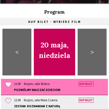
Program
KUP BILET - WYBIERZ FILM
20 maja,
<
>
niedziela
11:00
Iluzjon, sala Stolica
KUP BILET
POZWÓLMY NAUCZAĆ DZIECIOM
11:00
Iluzjon, sala Mała Czarna
KUP BILET
ZESTAW: ROZMAWIAM Z NATURĄ