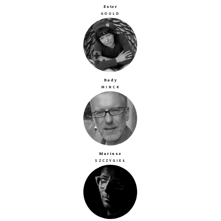
Ester
GOULD
Bady
MINCK
Mariusz
SZCZYGIEŁ