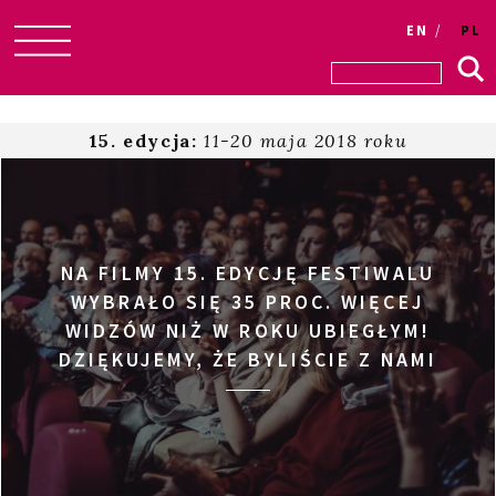
EN
PL
Skip
to
content
15. edycja:
11-20 maja 2018 roku
NA FILMY 15. EDYCJĘ FESTIWALU
WYBRAŁO SIĘ 35 PROC. WIĘCEJ
WIDZÓW NIŻ W ROKU UBIEGŁYM!
DZIĘKUJEMY, ŻE BYLIŚCIE Z NAMI