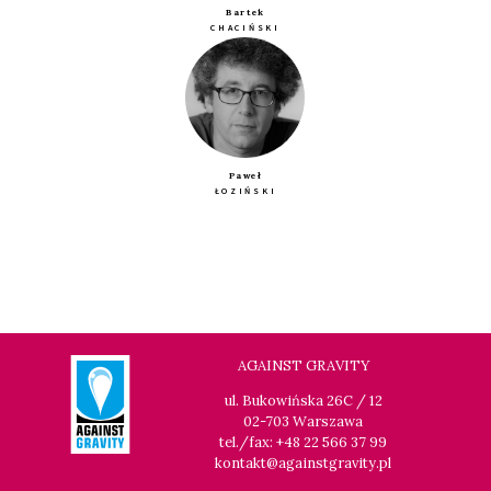
Bartek
CHACIŃSKI
Paweł
ŁOZIŃSKI
AGAINST GRAVITY
ul. Bukowińska 26C / 12
02-703 Warszawa
tel./fax: +48 22 566 37 99
kontakt@againstgravity.pl