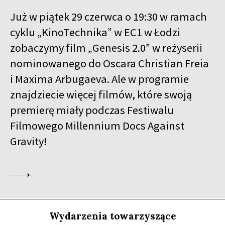
WIELEBNY W.
SPOTKANIE PO FILMIE
Już w piątek 29 czerwca o 19:30 w ramach
cyklu „KinoTechnika” w EC1 w Łodzi
18:00
Kinoteka
SPOTKANIE Z BARBETEM SCHROEDEREM
zobaczymy film „Genesis 2.0” w reżyserii
nominowanego do Oscara Christian Freia
18:15
Luna, sala B
KUP BILET
ZNIKAJĄCA WYSPA
i Maxima Arbugaeva. Ale w programie
znajdziecie więcej filmów, które swoją
18:45
Kinoteka, sala 4
KUP BILET
premierę miały podczas Festiwalu
BUDDA, NASTOLATKI I PIŁKA NOŻNA
Filmowego Millennium Docs Against
18:45
Iluzjon, sala Mała Czarna
KUP BILET
Gravity!
ŚNIĄC O MURAKAMIM
19:00
Luna, sala A
KUP BILET
POKOLENIE PIENIĄDZA
19:00
Kinoteka, sala 7
KUP BILET
OSTATNIE DNI LATA
Wydarzenia towarzyszące