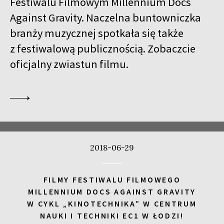
Festiwalu Filmowym Millennium Docs
17:00
Kinoteka, sala 4
KUP BILET
Against Gravity. Naczelna buntowniczka
CALL ME TONY
branży muzycznej spotkała się także
17:00
Luna, sala A
KUP BILET
z festiwalową publicznością. Zobaczcie
WALC WALDHEIMA
oficjalny zwiastun filmu.
17:00
Iluzjon, sala Stolica
KUP BILET
LUBOW – MIŁOŚĆ PO ROSYJSKU
SPOTKANIE PO FILMIE
17:00
Iluzjon
SPOTKANIE Z PISARZAMI JACKIEM HUGO-BADEREM I PAULINĄ
WILK
2018-06-29
17:15
Iluzjon, sala Mała Czarna
KUP BILET
DZIECKO CISZY
FILMY FESTIWALU FILMOWEGO
17:45
Kinoteka, sala 3
KUP BILET
MILLENNIUM DOCS AGAINST GRAVITY
ALICIA
W CYKL „KINOTECHNIKA” W CENTRUM
NAUKI I TECHNIKI EC1 W ŁODZI!
18:00
Kinoteka, sala 1
KUP BILET