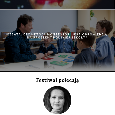
21:15
Luna, sala A
KUP BILET
MATANGI / MAYA / M.I.A
21:15
Iluzjon, sala Stolica
KUP BILET
78/52
DEBATA: CZY METODA MONTESSORI JEST ODPOWIEDZIĄ
NA PROBLEMY POLSKIEJ SZKOŁY?
21:15
Kinoteka, sala 7
KUP BILET
W TENISIE LOVE ZNACZY ZERO
21:30
Iluzjon, sala Mała Czarna
KUP BILET
ZABAWY MĘŻCZYZN
21:45
Kinoteka, sala 3
KUP BILET
Festiwal polecają
KOŁYMA - DROGA KOŚĆMI USŁANA