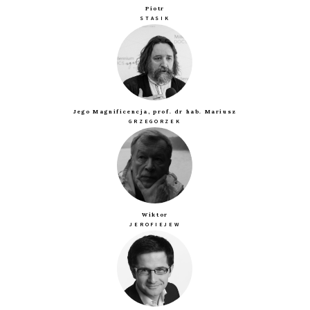
Piotr
STASIK
Jego Magnificencja, prof. dr hab. Mariusz
GRZEGORZEK
Wiktor
JEROFIEJEW