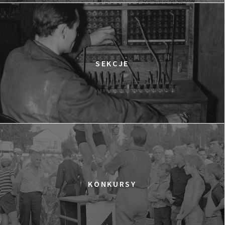
12:15
Kinoteka, sala 2
KUP BILET
OBCY W SIECI
12:15
Luna, sala B
KUP BILET
CZASÓWKA. PRÓBA CHARAKTERU
SEKCJE
12:30
Luna, sala A
KUP BILET
NIEWYGODNA PRAWDA 2
12:45
Kinoteka, sala 4
KUP BILET
JĄDRA TARZANA
13:30
Kinoteka, sala 7
KUP BILET
GRACE JONES
SPOTKANIE PO FILMIE
13:30
Iluzjon, sala Mała Czarna
KUP BILET
KONKURSY
SAMOTNA WALKA THOMASA REIDA
14:00
Kinoteka, sala 1
KUP BILET