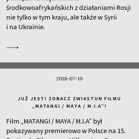
środkowoafrykańskich z działaniami Rosji
GURRUMUL
nie tylko w tym kraju, ale także w Syrii
15:15
Iluzjon, sala Mała Czarna
KUP BILET
i na Ukrainie.
DUCHY PRZESZŁOŚCI
15:45
Kinoteka, sala 3
KUP BILET
DLA AHKEEMA
16:00
Luna, sala B
KUP BILET
JUTRO ALBO POJUTRZE
SPOTKANIE PO FILMIE
2018-07-19
16:15
Kinoteka, sala 1
KUP BILET
SZUKAJĄC JEZUSA
JUŻ JEST! ZOBACZ ZWIASTUN FILMU
16:15
Kinoteka, sala 7
KUP BILET
„MATANGI / MAYA / M.I.A”!
WĘDRÓWKI LUDÓW
Film „MATANGI / MAYA / M.I.A” był
16:45
Kinoteka, sala 2
KUP BILET
pokazywany premierowo w Polsce na 15.
CZAS HITLERA. CZĘŚĆ 3.
SPOTKANIE PO FILMIE