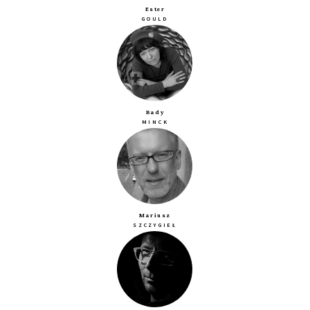
Ester
GOULD
Bady
MINCK
Mariusz
SZCZYGIEŁ