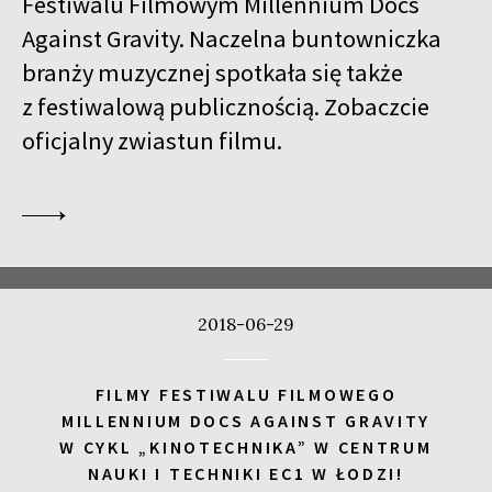
Festiwalu Filmowym Millennium Docs
17:00
Kinoteka, sala 4
KUP BILET
Against Gravity. Naczelna buntowniczka
CALL ME TONY
branży muzycznej spotkała się także
17:00
Luna, sala A
KUP BILET
z festiwalową publicznością. Zobaczcie
WALC WALDHEIMA
oficjalny zwiastun filmu.
17:00
Iluzjon, sala Stolica
KUP BILET
LUBOW – MIŁOŚĆ PO ROSYJSKU
SPOTKANIE PO FILMIE
17:00
Iluzjon
SPOTKANIE Z PISARZAMI JACKIEM HUGO-BADEREM I PAULINĄ
WILK
2018-06-29
17:15
Iluzjon, sala Mała Czarna
KUP BILET
DZIECKO CISZY
FILMY FESTIWALU FILMOWEGO
17:45
Kinoteka, sala 3
KUP BILET
MILLENNIUM DOCS AGAINST GRAVITY
ALICIA
W CYKL „KINOTECHNIKA” W CENTRUM
NAUKI I TECHNIKI EC1 W ŁODZI!
18:00
Kinoteka, sala 1
KUP BILET