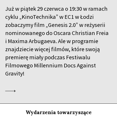
WIELEBNY W.
SPOTKANIE PO FILMIE
Już w piątek 29 czerwca o 19:30 w ramach
cyklu „KinoTechnika” w EC1 w Łodzi
18:00
Kinoteka
SPOTKANIE Z BARBETEM SCHROEDEREM
zobaczymy film „Genesis 2.0” w reżyserii
nominowanego do Oscara Christian Freia
18:15
Luna, sala B
KUP BILET
ZNIKAJĄCA WYSPA
i Maxima Arbugaeva. Ale w programie
znajdziecie więcej filmów, które swoją
18:45
Kinoteka, sala 4
KUP BILET
premierę miały podczas Festiwalu
BUDDA, NASTOLATKI I PIŁKA NOŻNA
Filmowego Millennium Docs Against
18:45
Iluzjon, sala Mała Czarna
KUP BILET
Gravity!
ŚNIĄC O MURAKAMIM
19:00
Luna, sala A
KUP BILET
POKOLENIE PIENIĄDZA
19:00
Kinoteka, sala 7
KUP BILET
OSTATNIE DNI LATA
Wydarzenia towarzyszące