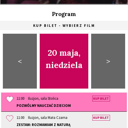
Program
KUP BILET - WYBIERZ FILM
20 maja,
<
>
niedziela
11:00
Iluzjon, sala Stolica
KUP BILET
POZWÓLMY NAUCZAĆ DZIECIOM
11:00
Iluzjon, sala Mała Czarna
KUP BILET
ZESTAW: ROZMAWIAM Z NATURĄ