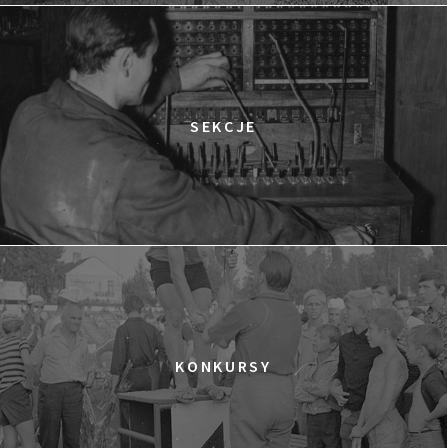
12:15
Kinoteka, sala 2
KUP BILET
OBCY W SIECI
12:15
Luna, sala B
KUP BILET
CZASÓWKA. PRÓBA CHARAKTERU
SEKCJE
12:30
Luna, sala A
KUP BILET
NIEWYGODNA PRAWDA 2
12:45
Kinoteka, sala 4
KUP BILET
JĄDRA TARZANA
13:30
Kinoteka, sala 7
KUP BILET
GRACE JONES
SPOTKANIE PO FILMIE
13:30
Iluzjon, sala Mała Czarna
KUP BILET
KONKURSY
SAMOTNA WALKA THOMASA REIDA
14:00
Kinoteka, sala 1
KUP BILET