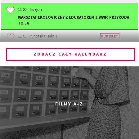
11:00
Iluzjon
WARSZTAT EKOLOGICZNY Z EDUKATOREM Z WWF: PRZYRODA
TO JA
11:45
Kinoteka, sala 7
KUP BILET
STAJĄC SIĘ ZWIERZĘCIEM
ZOBACZ CAŁY KALENDARZ
12:00
Kinoteka, sala 1
KUP BILET
DZIECIŃSTWO
12:00
Kinoteka, sala 3
KUP BILET
PRADAWNY LAS
SPOTKANIE PO FILMIE
12:00
Pałac Kultury i Nauki, Sala Gagarina
FILMY A-Z
KINO VR (VIRTUAL REALITY)
12:00
Bar Studio
MARATON WPISYWANIA DO WIKIPEDII HASEŁ O
OBROŃCZYNIACH PRAW