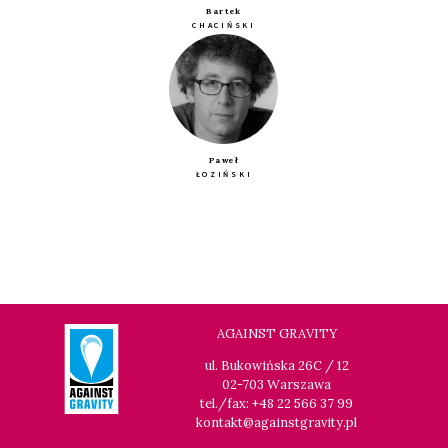
Bartek
CHACIŃSKI
Paweł
ŁOZIŃSKI
AGAINST GRAVITY
ul. Bukowińska 26C / 12
02-703 Warszawa
tel./fax: +48 22 566 37 99
kontakt@againstgravity.pl