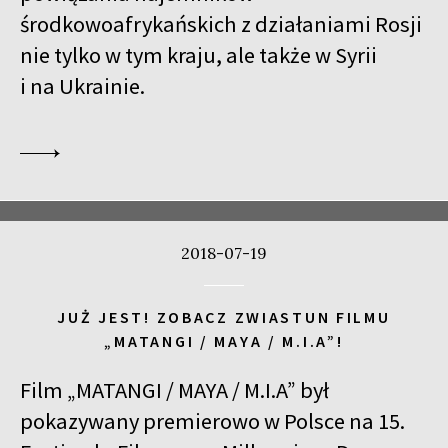
środkowoafrykańskich z działaniami Rosji
GURRUMUL
nie tylko w tym kraju, ale także w Syrii
15:15
Iluzjon, sala Mała Czarna
KUP BILET
i na Ukrainie.
DUCHY PRZESZŁOŚCI
15:45
Kinoteka, sala 3
KUP BILET
DLA AHKEEMA
16:00
Luna, sala B
KUP BILET
JUTRO ALBO POJUTRZE
SPOTKANIE PO FILMIE
2018-07-19
16:15
Kinoteka, sala 1
KUP BILET
SZUKAJĄC JEZUSA
JUŻ JEST! ZOBACZ ZWIASTUN FILMU
16:15
Kinoteka, sala 7
KUP BILET
„MATANGI / MAYA / M.I.A”!
WĘDRÓWKI LUDÓW
Film „MATANGI / MAYA / M.I.A” był
16:45
Kinoteka, sala 2
KUP BILET
pokazywany premierowo w Polsce na 15.
CZAS HITLERA. CZĘŚĆ 3.
SPOTKANIE PO FILMIE