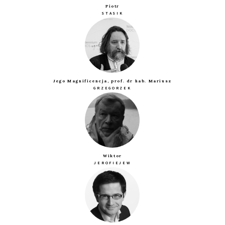
Piotr
STASIK
Jego Magnificencja, prof. dr hab. Mariusz
GRZEGORZEK
Wiktor
JEROFIEJEW