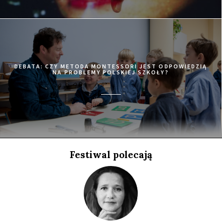
21:15
Luna, sala A
KUP BILET
MATANGI / MAYA / M.I.A
21:15
Iluzjon, sala Stolica
KUP BILET
78/52
DEBATA: CZY METODA MONTESSORI JEST ODPOWIEDZIĄ
NA PROBLEMY POLSKIEJ SZKOŁY?
21:15
Kinoteka, sala 7
KUP BILET
W TENISIE LOVE ZNACZY ZERO
21:30
Iluzjon, sala Mała Czarna
KUP BILET
ZABAWY MĘŻCZYZN
21:45
Kinoteka, sala 3
KUP BILET
Festiwal polecają
KOŁYMA - DROGA KOŚĆMI USŁANA