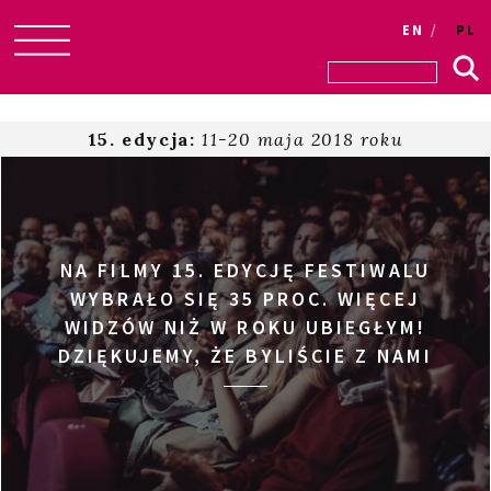
EN
PL
Skip
to
content
15. edycja:
11-20 maja 2018 roku
NA FILMY 15. EDYCJĘ FESTIWALU
WYBRAŁO SIĘ 35 PROC. WIĘCEJ
WIDZÓW NIŻ W ROKU UBIEGŁYM!
DZIĘKUJEMY, ŻE BYLIŚCIE Z NAMI