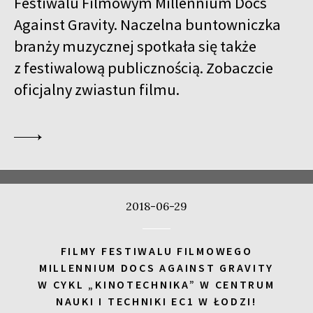
Festiwalu Filmowym Millennium Docs
17:00
Kinoteka, sala 4
KUP BILET
Against Gravity. Naczelna buntowniczka
CALL ME TONY
branży muzycznej spotkała się także
17:00
Luna, sala A
KUP BILET
z festiwalową publicznością. Zobaczcie
WALC WALDHEIMA
oficjalny zwiastun filmu.
17:00
Iluzjon, sala Stolica
KUP BILET
LUBOW – MIŁOŚĆ PO ROSYJSKU
SPOTKANIE PO FILMIE
17:00
Iluzjon
SPOTKANIE Z PISARZAMI JACKIEM HUGO-BADEREM I PAULINĄ
WILK
2018-06-29
17:15
Iluzjon, sala Mała Czarna
KUP BILET
DZIECKO CISZY
FILMY FESTIWALU FILMOWEGO
17:45
Kinoteka, sala 3
KUP BILET
MILLENNIUM DOCS AGAINST GRAVITY
ALICIA
W CYKL „KINOTECHNIKA” W CENTRUM
NAUKI I TECHNIKI EC1 W ŁODZI!
18:00
Kinoteka, sala 1
KUP BILET