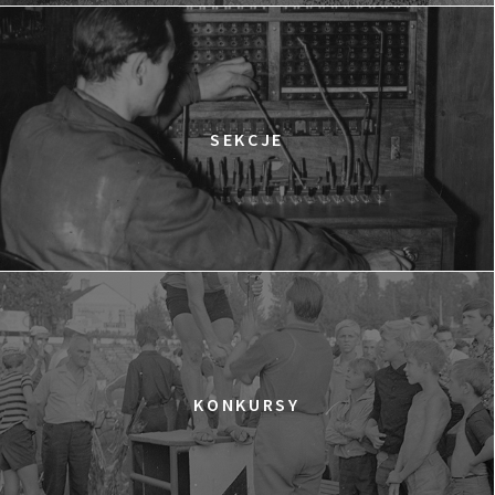
12:15
Kinoteka, sala 2
KUP BILET
OBCY W SIECI
12:15
Luna, sala B
KUP BILET
CZASÓWKA. PRÓBA CHARAKTERU
SEKCJE
12:30
Luna, sala A
KUP BILET
NIEWYGODNA PRAWDA 2
12:45
Kinoteka, sala 4
KUP BILET
JĄDRA TARZANA
13:30
Kinoteka, sala 7
KUP BILET
GRACE JONES
SPOTKANIE PO FILMIE
13:30
Iluzjon, sala Mała Czarna
KUP BILET
KONKURSY
SAMOTNA WALKA THOMASA REIDA
14:00
Kinoteka, sala 1
KUP BILET