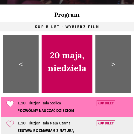
Program
KUP BILET - WYBIERZ FILM
20 maja,
<
>
niedziela
11:00
Iluzjon, sala Stolica
KUP BILET
POZWÓLMY NAUCZAĆ DZIECIOM
11:00
Iluzjon, sala Mała Czarna
KUP BILET
ZESTAW: ROZMAWIAM Z NATURĄ