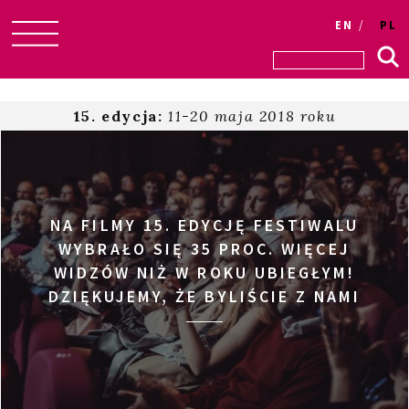
EN
PL
Skip
to
content
15. edycja:
11-20 maja 2018 roku
NA FILMY 15. EDYCJĘ FESTIWALU
WYBRAŁO SIĘ 35 PROC. WIĘCEJ
WIDZÓW NIŻ W ROKU UBIEGŁYM!
DZIĘKUJEMY, ŻE BYLIŚCIE Z NAMI