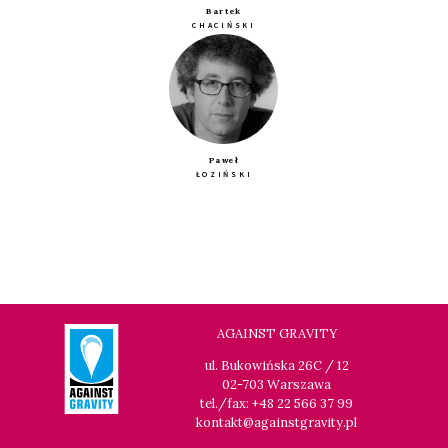
Bartek
CHACIŃSKI
Paweł
ŁOZIŃSKI
AGAINST GRAVITY
ul. Bukowińska 26C / 12
02-703 Warszawa
tel./fax: +48 22 566 37 99
kontakt@againstgravity.pl