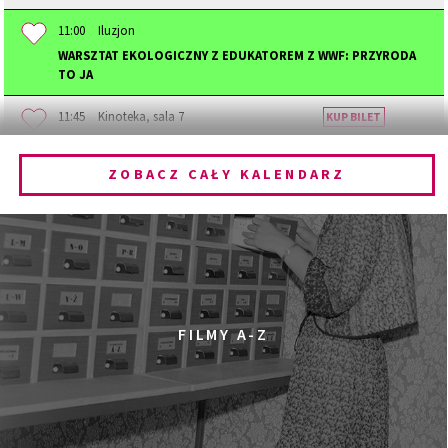
11:00
Iluzjon
WARSZTAT EKOLOGICZNY Z EDUKATOREM Z WWF: PRZYRODA
TO JA
11:45
Kinoteka, sala 7
KUP BILET
STAJĄC SIĘ ZWIERZĘCIEM
ZOBACZ CAŁY KALENDARZ
12:00
Kinoteka, sala 1
KUP BILET
DZIECIŃSTWO
12:00
Kinoteka, sala 3
KUP BILET
PRADAWNY LAS
SPOTKANIE PO FILMIE
12:00
Pałac Kultury i Nauki, Sala Gagarina
FILMY A-Z
KINO VR (VIRTUAL REALITY)
12:00
Bar Studio
MARATON WPISYWANIA DO WIKIPEDII HASEŁ O
OBROŃCZYNIACH PRAW