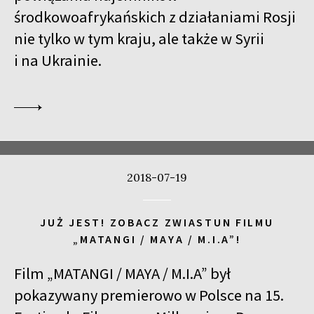
środkowoafrykańskich z działaniami Rosji
GURRUMUL
nie tylko w tym kraju, ale także w Syrii
15:15
Iluzjon, sala Mała Czarna
KUP BILET
i na Ukrainie.
DUCHY PRZESZŁOŚCI
15:45
Kinoteka, sala 3
KUP BILET
DLA AHKEEMA
16:00
Luna, sala B
KUP BILET
JUTRO ALBO POJUTRZE
SPOTKANIE PO FILMIE
2018-07-19
16:15
Kinoteka, sala 1
KUP BILET
SZUKAJĄC JEZUSA
JUŻ JEST! ZOBACZ ZWIASTUN FILMU
16:15
Kinoteka, sala 7
KUP BILET
„MATANGI / MAYA / M.I.A”!
WĘDRÓWKI LUDÓW
Film „MATANGI / MAYA / M.I.A” był
16:45
Kinoteka, sala 2
KUP BILET
pokazywany premierowo w Polsce na 15.
CZAS HITLERA. CZĘŚĆ 3.
SPOTKANIE PO FILMIE