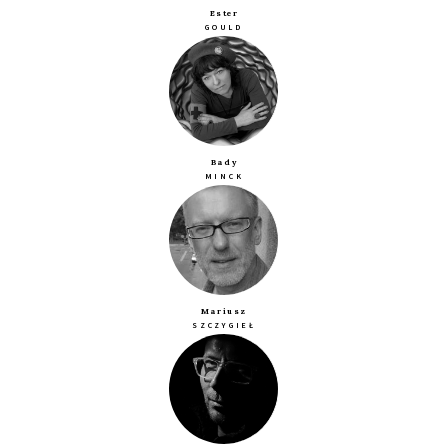
Ester
GOULD
Bady
MINCK
Mariusz
SZCZYGIEŁ